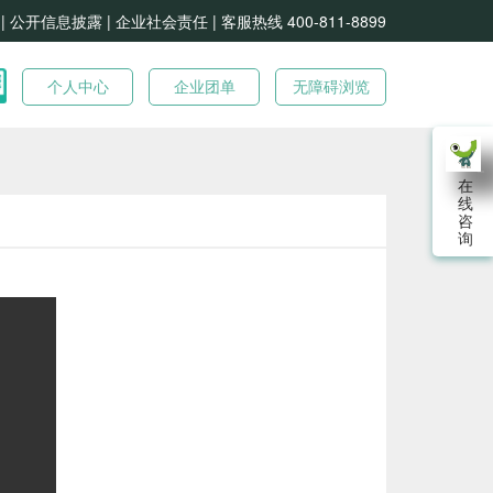
| 公开信息披露 |
企业社会责任 |
客服热线 400-811-8899
个人中心
企业团单
无障碍浏览
在
线
咨
询