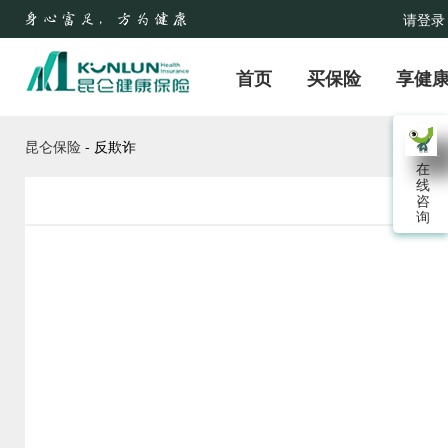
请登录
首页
买保险
享健
昆仑保险
-
反欺诈
在
线
咨
反
询