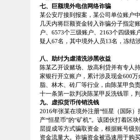
七、巨额境外电信网络诈骗
某公安厅接到报案，某公司单位账户
几天内将巨额资金转入诈骗分子指定
户、
6573
个三级账户、
2163
个四级账
疑人
67
名，其中境外人员
13
名，冻结
八、助纣为虐清洗涉黑收益
陈某乙开设赌场、放高利贷并有专人
家银行开立账户，累计涉及现金
600
万
脂、林木、砖厂等行业，由陈某甲负
十一条第一款判决陈某甲反洗钱罪，
九、虚拟货币传销洗钱
2016
年张某在境外注册“恒星（国际）
产“恒星币”的“矿机”。该团伙打着
层提成等方式骗取资金，根据账号级
资金流量大。诈骗资金被迅速用于购