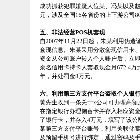
成功抓获犯罪嫌疑人位某、冯某以及
元，涉及全国
16
各省份的上下游公司
8
五、非法经营
POS
机套现
自
2007
年
11
月
22
日起，朱某利用伪造证
套现信息。朱某采用分散套现信用卡
资金从公司账户转入个人账户后，立
余名信用卡持卡人套取现金月
672.4
万
年，并处罚金
8
万元。
六、利用第三方支付平台盗取个人银
黄先生收到一条关于
x
公司可办理高额
在指定银行办理储蓄卡并存入相应资
了银行卡，并存入
4
万元，填写了该公
某第三方支付平台账号，利用关联储
及预留手机号进行绑定，通过密码及