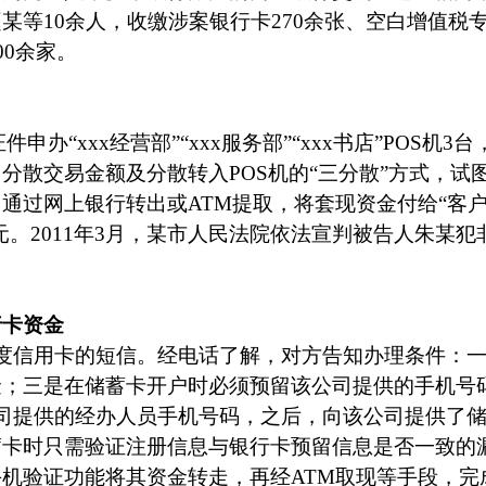
赵某等
10
余人，收缴涉案银行卡
270
余张、空白增值税
00
余家。
件申办“
xxx
经营部”“
xxx
服务部”“
xxx
书店”
POS
机
3
台
、分散交易金额及分散转入
POS
机的“三分散”方式，试
即通过网上银行转出或
ATM
提取，将套现资金付给“客
元。
2011
年
3
月，某市人民法院依法宣判被告人朱某犯
行卡资金
度信用卡的短信。经电话了解，对方告知办理条件：
金；三是在储蓄卡开户时必须预留该公司提供的手机号
司提供的经办人员手机号码，之后，向该公司提供了
蓄卡时只需验证注册信息与银行卡预留信息是否一致的
手机验证功能将其资金转走，再经
ATM
取现等手段，完