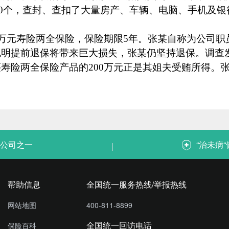
0
个，查封、查扣了大量房产、车辆、电脑、手机及银
万元寿险两全保险，保险期限
5
年。张某自称为公司职
说明提前退保将带来巨大损失，张某仍坚持退保。调查
买寿险两全保险产品的
200
万元正是其姐夫受贿所得。
。
公司之一
“治未病
|
帮助信息
全国统一服务热线/举报热线
网站地图
400-811-8899
全国统一回访电话
保险百科