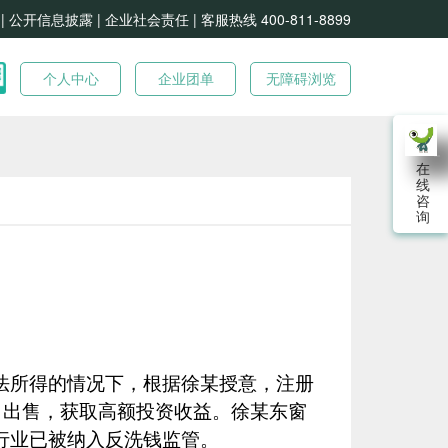
| 公开信息披露 |
企业社会责任 |
客服热线 400-811-8899
个人中心
企业团单
无障碍浏览
在
线
咨
询
法所得的情况下，根据徐某授意，注册
、出售，获取高额投资收益。徐某东窗
行业已被纳入反洗钱监管。