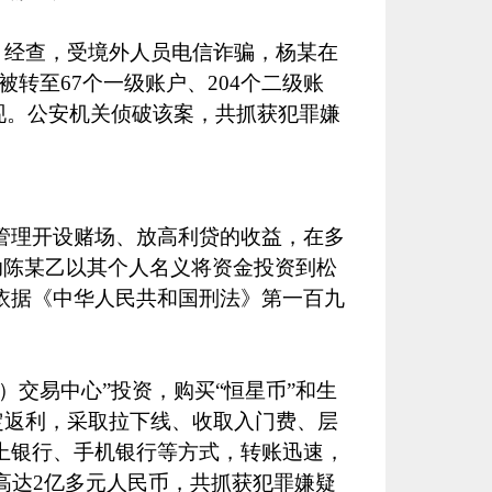
。经查，受境外人员电信诈骗，杨某在
被转至
67
个一级账户、
204
个二级账
现。公安机关侦破该案，共抓获犯罪嫌
管理开设赌场、放高利贷的收益，在多
助陈某乙以其个人名义将资金投资到松
依据《中华人民共和国刑法》第一百九
）交易中心”投资，购买“恒星币”和生
定返利，采取拉下线、收取入门费、层
上银行、手机银行等方式，转账迅速，
高达
2
亿多元人民币，共抓获犯罪嫌疑