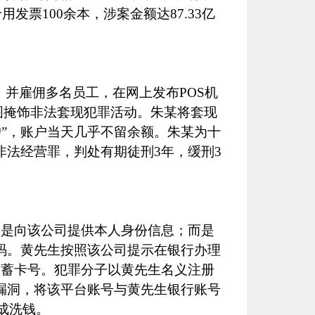
专用发票
100
余本，涉案金额达
87.33
亿
，并雇佣多名员工，在网上发布
POS
机
图掩饰非法套现犯罪活动。朱某将套现
户”，账户当天几乎不留余额。朱某为十
非法经营罪，判处有期徒刑
3
年，缓刑
3
一是向该公司提供本人身份信息；而是
码。黄先生按照该公司提示在银行办理
储蓄卡号。犯罪分子以黄先生名义注册
漏洞，将该平台账号与黄先生银行账号
成洗钱。