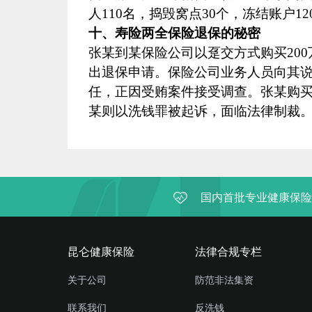
人
110
名，捣毁窝点
30
个，冻结账户
12
十、寿险两全保险退保的秘密
张某到某保险公司以趸交方式购买
200
出退保申请。保险公司业务人员向其
任，正因受贿案件接受调查。张某购
某则以洗钱罪被起诉，面临法律制裁
国内首批专业健康保险
昆仑健康保险
法律合规专栏
关于公司
防范非法集资
联系我们
反洗钱