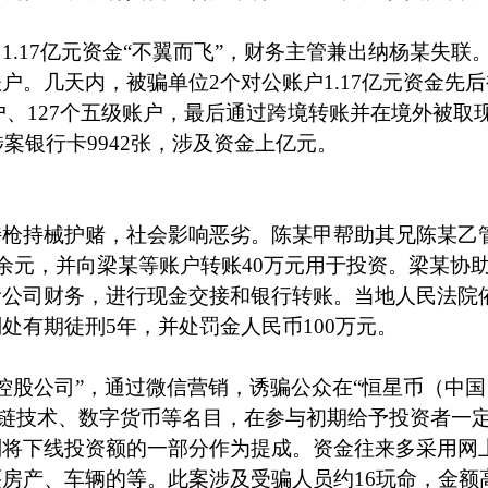
中
1.17
亿元资金“不翼而飞”，财务主管兼出纳杨某失联
账户。几天内，被骗单位
2
个对公账户
1.17
亿元资金先后
户、
127
个五级账户，最后通过跨境转账并在境外被取
涉案银行卡
9942
张，涉及资金上亿元。
持枪持械护赌，社会影响恶劣。陈某甲帮助其兄陈某乙
余元，并向梁某等账户转账
40
万元用于投资。梁某协
责公司财务，进行现金交接和银行转账。当地人民法院
判处有期徒刑
5
年，并处罚金人民币
100
万元。
控股公司”，通过微信营销，诱骗公众在“恒星币（中国
区块链技术、数字货币等名目，在参与初期给予投资者一
别将下线投资额的一部分作为提成。资金往来多采用网
买房产、车辆的等。此案涉及受骗人员约
16
玩命，金额