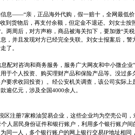
信息——“亲，正品海外代购，假一赔十，全网最低价
收到货物后，再支付余额，但定金不退还。刘女士按
。两周后，对方声称，商品被海关扣下，要加缴“关税
信息，并且发现对方已经完全失联。刘女士报案后，警
转走了。
信息配对咨询和商务服务，服务广大网友和中小微企业
金用于个人投资、购买理财产品和保险产品等。没过多
客户要求收回投资）。经公安机关调查，该公司实际上
借款逾亿元，涉及全国
4000
余人。
税区注册
7
家粮油贸易企业，这些企业均为空壳公司，
套个人居民身份证件和银行账户，利用多个银行账户间
多为同一人，多个银行账户的网上银行交易
IP
地址相同