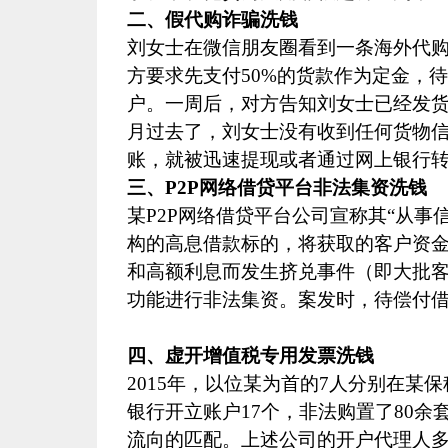
二、假代购诈骗洗钱
刘女士在微信朋友圈看到一条海外代购
方要求先支付
50%
的货款作为定金，待
户。一周后，对方告知刘女士已经发货
月过去了，刘女士没有收到任何货物
账，就被迅速提现或者通过网上银行
三、
P2P
网络借贷平台非法集资洗钱
某
P2P
网络借贷平台公司宣称其“从事
构的高息借款标的，将获取的客户资
和高额利息而发生挤兑事件（即大批
功能进行非法集资。案发时，待偿付
四、虚开增值税专用发票洗钱
2015
年，以位某为首的
7
人分别在某保
银行开立账户
17
个，非法购置了
80
余
流向的匹配。上述公司的开户代理人