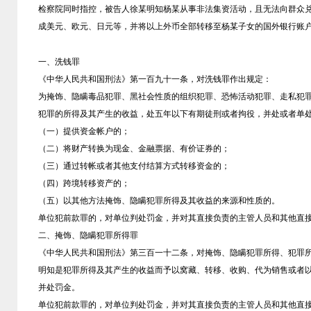
检察院同时指控，被告人徐某明知杨某从事非法集资活动，且无法向群众
成美元、欧元、日元等，并将以上外币全部转移至杨某子女的国外银行账
一、洗钱罪
《中华人民共和国刑法》第一百九十一条，对洗钱罪作出规定：
为掩饰、隐瞒毒品犯罪、黑社会性质的组织犯罪、恐怖活动犯罪、走私犯
犯罪的所得及其产生的收益，处五年以下有期徒刑或者拘役，并处或者单
（一）提供资金帐户的；
（二）将财产转换为现金、金融票据、有价证券的；
（三）通过转帐或者其他支付结算方式转移资金的；
（四）跨境转移资产的；
（五）以其他方法掩饰、隐瞒犯罪所得及其收益的来源和性质的。
单位犯前款罪的，对单位判处罚金，并对其直接负责的主管人员和其他直
二、掩饰、隐瞒犯罪所得罪
《中华人民共和国刑法》第三百一十二条，对掩饰、隐瞒犯罪所得、犯罪
明知是犯罪所得及其产生的收益而予以窝藏、转移、收购、代为销售或者
并处罚金。
单位犯前款罪的，对单位判处罚金，并对其直接负责的主管人员和其他直