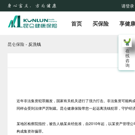
请登录
首页
买保险
享健
昆仑保险
-
反洗钱
在
线
咨
询
近年非法集资犯罪频发，国家有关机关进行了强力打击。非法集资可能构
同样会受到法律严厉制裁。昆仑健康保险带您一起远离洗钱犯罪，守护经
某地区检察院指控，被告人杨某未经批准，自
2010
年起，以某资产管理公
构成集资诈骗罪。