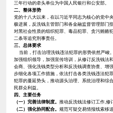
三年行动的牵头单位为中国人民银行和公安部。
二
、
整体形势
党的十八大以来，在以习近平同志为核心的党中
极进展，反洗钱主管部门和各金融监督管理部门
对黑社会性质的组织犯罪、毒品犯罪、贪污贿赂
二条等追究刑事责任。
三、总体要求
当前，打击治理洗钱违法犯罪的形势依然严峻
加强组织领导，加强宣传培训，从修订反洗钱法和
会商、强化洗钱类型分析和反洗钱调查协查、增
步细化各项工作措施，依法打击各类洗钱违法犯
犯罪的蔓延势头，推动源头治理、系统治理和综
民群众利益。
四
、主要任务
推动反洗钱法修订工作
,
（一）
完善法律制度。
规范可疑交易情报线索移
（二）
强化协同配合。