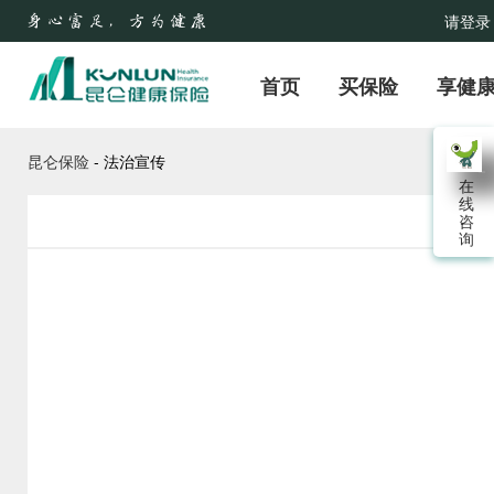
请登录
首页
买保险
享健
昆仑保险
-
法治宣传
在
线
202
咨
询