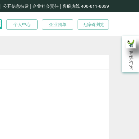
| 公开信息披露 |
企业社会责任 |
客服热线 400-811-8899
个人中心
企业团单
无障碍浏览
在
线
咨
询