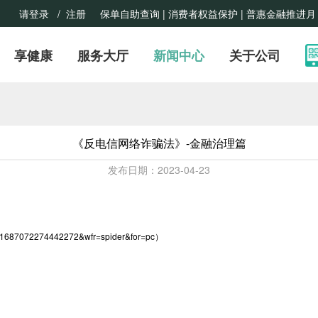
请登录
/ 注册
保单自助查询 |
消费者权益保护
| 普惠金融推进月
享健康
服务大厅
新闻中心
关于公司
《反电信网络诈骗法》-金融治理篇
发布日期：2023-04-23
687072274442272&wfr=spider&for=pc）