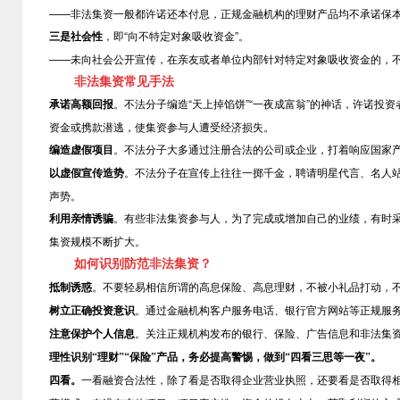
——非法集资一般都许诺还本付息，正规金融机构的理财产品均不承诺保
三是社会性
，即
“向不特定对象吸收资金”。
——未向社会公开宣传，在亲友或者单位内部针对特定对象吸收资金的，
非法集资常见手法
承诺高额回报
。
不法分子编造
“天上掉馅饼”“一夜成富翁”的神话，许诺
资金或携款潜逃，使集资参与人遭受经济损失。
编造虚假项目
。不法分子大多通过注册合法的公司或企业，打着响应国家
以虚假宣传造势
。不法分子在宣传上往往一掷千金，聘请明星代言、名人
声势。
利用亲情诱骗
。有些非法集资参与人，为了完成或增加自己的业绩，有时
集资规模不断扩大。
如何识别防范非法集资？
抵制诱惑
。
不要轻易相信所谓的高息保险、高息理财，不被小礼品打动，
树立正确投资意识
。通过金融机构客户服务电话、银行官方网站等正规服
注意保护个人信息
。关注正规机构发布的银行、保险、广告信息和非法集
理性识别
“理财”“保险”产品，务必提高警惕，做到“四看三思等一夜”。
四看。
一看融资合法性，除了看是否取得企业营业执照，还要看是否取得