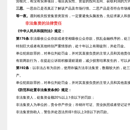
营模式，有没有实体项目，项目真实性、资金的投向去向、获取利润的方
三思
。一思自己是否真正了解该产品及市场行情。二思产品是否符合市场
等一夜。
遇到相关投资集资类宣传，一定要避免头脑发热，先征求家人和
非法集资的法律责任
《中华人民共和国刑法》规定：
第
176条
:非法吸收公众存款或者变相吸收公众存款，扰乱金融秩序的，处
特别巨大或者有其他特别严重情形的，处十年以上有期徒刑，并处罚金。
单位犯前款罪的，对单位判处罚金，并对其直接负责的主管人员和其他责
有前两款行为，在提起公诉前积极退赃退赔，减少损害结果发生的，可以
第
192条
：以非法占有为目的，使用诈骗方法非法集资，数额较大的，处三
产。
单位犯前款罪的，对单位判处罚金，并对其直接负责的主管人员和其他直
《防范和处置非法集资条例》规定：
非法集资人，处集资金额
20%以上1倍以下的罚款；
非法集资人为单位的，责令停产停业；吊销许可证、营业执照或者登记证
非法集资协助人，警告并处违法所得
1倍以上3倍以下的罚款。