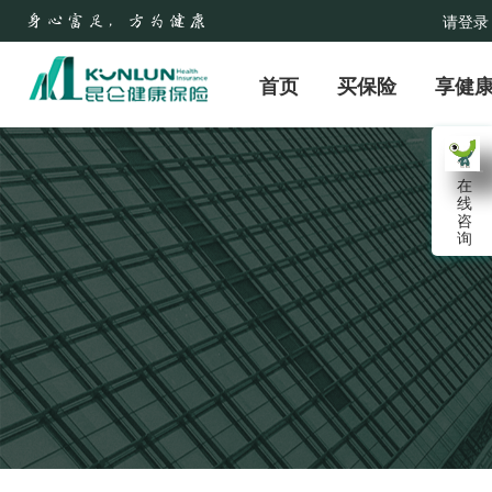
请登录
首页
买保险
享健
在
线
咨
询