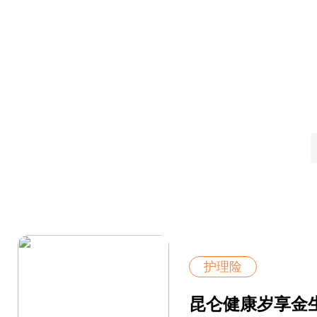
护理险
昆仑健康岁享金