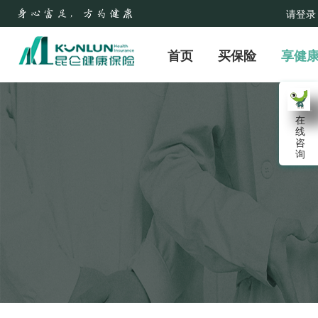
请登录
首页
买保险
享健
在
线
咨
询