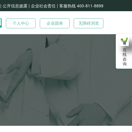
| 公开信息披露 |
企业社会责任 |
客服热线 400-811-8899
个人中心
企业团单
无障碍浏览
在
线
咨
询