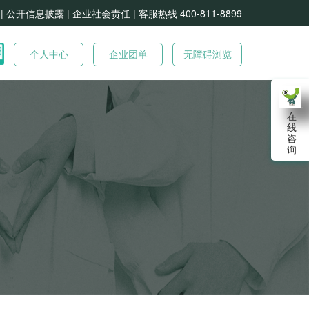
| 公开信息披露 |
企业社会责任 |
客服热线 400-811-8899
个人中心
企业团单
无障碍浏览
在
线
咨
询