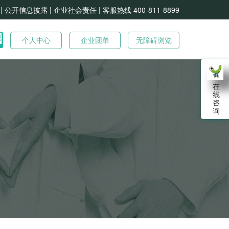
| 公开信息披露 |
企业社会责任 |
客服热线 400-811-8899
个人中心
企业团单
无障碍浏览
在
线
咨
询