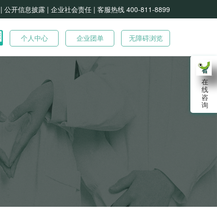
| 公开信息披露 |
企业社会责任 |
客服热线 400-811-8899
个人中心
企业团单
无障碍浏览
在
线
咨
询